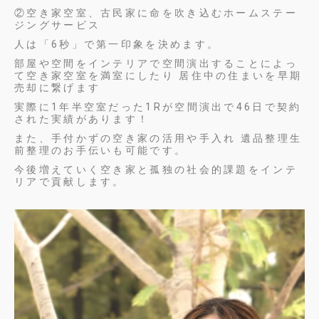
②空き家空室、古民家に命を吹き込むホームステー
ジングサービス
人は「6秒」で第一印象を決めます。
部屋や空間をインテリアで空間演出することによっ
て空き家空室を満室にしたり 居住中の住まいを早期
売却に繋げます
実際に1年半空室だった1Rが空間演出で46日で契約
された実績があります！
また、手付かずの空き家の活用や手入れ 遺品整理生
前整理のお手伝いも可能です。
今後増えていく空き家と孤独の社会的課題をインテ
リアで貢献します。