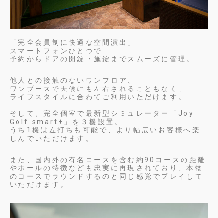
「完全会員制に快適な空間演出」
スマートフォンひとつで
予約からドアの開錠・施錠までスムーズに管理。
他人との接触のないワンフロア、
ワンブースで天候にも左右されることもなく、
ライフスタイルに合わてご利用いただけます。
そして、完全個室で最新型シミュレーター「Joy
Golf smart+」を３機設置。
うち1機は左打ちも可能で、より幅広いお客様へ楽
しんでいただけます。
また、国内外の有名コースを含む約90コースの距離
やホールの特徴なども忠実に再現されており、本物
のコースでラウンドするのと同じ感覚でプレイして
いただけます。